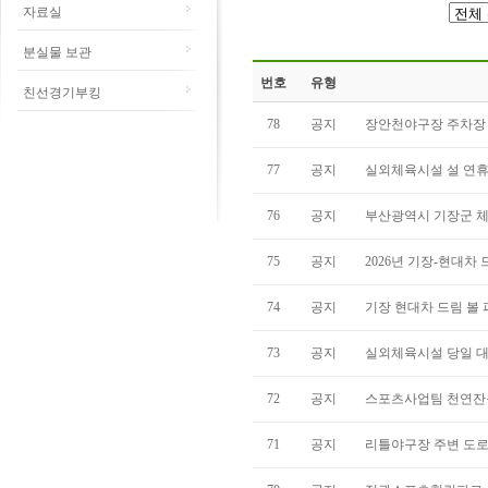
자료실
분실물 보관
번호
유형
친선경기부킹
78
공지
장안천야구장 주차장 
77
공지
실외체육시설 설 연휴
76
공지
부산광역시 기장군 체육
75
공지
2026년 기장-현대차 
74
공지
기장 현대차 드림 볼
73
공지
실외체육시설 당일 대
72
공지
스포츠사업팀 천연잔
71
공지
리틀야구장 주변 도로