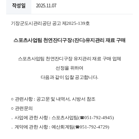
작성일
2025.11.07
기장군도시관리공단 공고 제
2025-139
호
스포츠사업팀 천연잔디구장
(
잔디
)
유지관리 재료 구매
스포츠사업팀 천연잔디구장 유지관리 재료 구매 업체
선정을 위하여
다음과 같이 입찰 공고합니다
.
○
관련사항
:
공고문 및 내역서
,
시방서 참조
○
관련문의
․
사업에 관한 사항
:
스포츠사업팀
(
☎
051-792-4945)
․
계약에 관한 사항
:
예산회계팀
(
☎
051-792-4729)