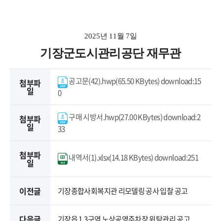
2025
년
11
월
7
일
기장군도시관리공단 재무관
공고문(42).hwp(65.50 KBytes) download:15
첨부파
일
0
구매 시방서.hwp(27.00 KBytes) download:2
첨부파
일
33
첨부파
내역서(1).xlsx(14.18 KBytes) download:251
일
이전글
기장종합사회복지관 리모델링 공사 입찰 공고
다음글
기장읍 1,3구역 노상공영주차장 위탁관리 공고