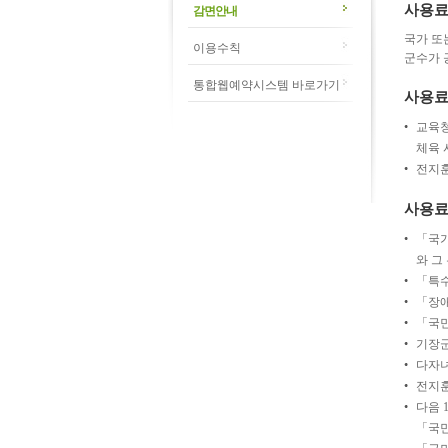
사용료
감면안내
국가 또
이용수칙
군수가 
통합웹예약시스템 바로가기
사용료
교육청
체육 
전지훈
사용료
「국가
와 그
「특수
「장애
「국
기장군
다자녀
전지훈
다음 
「국민