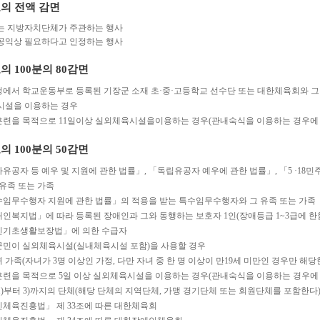
의 전액 감면
는 지방자치단체가 주관하는 행사
공익상 필요하다고 인정하는 행사
의 100분의 80감면
에서 학교운동부로 등록된 기장군 소재 초·중·고등학교 선수단 또는 대한체육회와 
시설을 이용하는 경우
련을 목적으로 11일이상 실외체육시설을이용하는 경우(관내숙식을 이용하는 경우에 
의 100분의 50감면
유공자 등 예우 및 지원에 관한 법률」, 「독립유공자 예우에 관한 법률」, 「5 ·18
 유족 또는 가족
임무수행자 지원에 관한 법률」의 적용을 받는 특수임무수행자와 그 유족 또는 가족
인복지법」에 따라 등록된 장애인과 그와 동행하는 보호자 1인(장애등급 1~3급에 한
민기초생활보장법」에 의한 수급자
민이 실외체육시설(실내체육시설 포함)을 사용할 경우
 가족(자녀가 3명 이상인 가정, 다만 자녀 중 한 명 이상이 만19세 미만인 경우만 해당
련을 목적으로 5일 이상 실외체육시설을 이용하는 경우(관내숙식을 이용하는 경우에 
1)부터 3)까지의 단체(해당 단체의 지역단체, 가맹 경기단체 또는 회원단체를 포함한다
체육진흥법」 제 33조에 따른 대한체육회