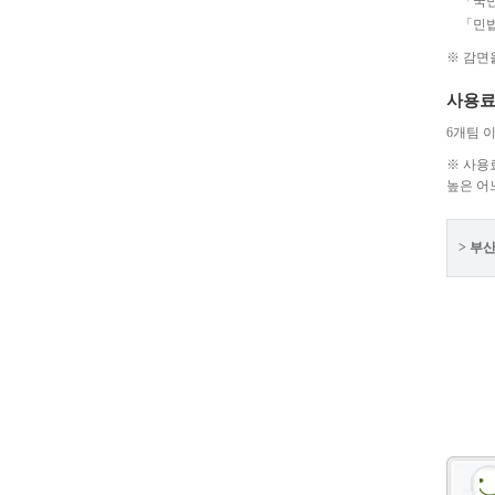
「국민
「민법
※ 감면
사용료
6개팀 
※ 사용
높은 어
> 부