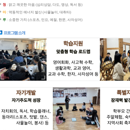
청
: 맑고 깨끗한 마음 (심리상담, 다도, 명상, 독서 등)
마
: 역동적인 에너지 발산 (사물놀이, 대취타)
루
: 소중한 가치 (스포츠, 민요, 예절, 한문, 사자성어)
프로그램 소개