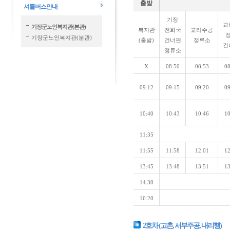
출발
셔틀버스안내
기장
교
기장군노인복지관(본관)
복지관
전화국
교리주공
기장군노인복지관(분관)
(출발)
건너편
정류소
건
정류소
X
08:50
08:53
08
09:12
09:15
09:20
09
10:40
10:43
10:46
10
11:35
11:55
11:58
12:01
12
13:45
13:48
13:51
13
14:30
16:20
2호차 (고촌, 서부주공, 내리행)