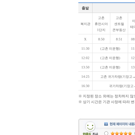
출발
고촌
고촌
복지관
휴먼시아
센트럴
테
1단지
큰부동산
X
8:50
8:51
08
11:30
(고촌 미운행)
11
12:02
(고촌 미운행)
12
13:50
(고촌 미운행)
13
14:25
고촌 귀가차량(기장고
16:30
귀가차량(기장고
※ 지정된 장소 외에는 정차하지 않으
※ 상기 시간은 기관 사정에 따라 변