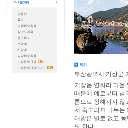
주변볼거리
달음산
죽도
일광해수욕장
장안사계곡
홍연폭포
소학대
시랑대
임랑해수욕장
기장문화관광
위치
기장문화관광안내도
부산광역시 기장군 기
기장읍 연화리 마을 
때문에 예로부터 널리
름으로 정해지지 않고
서 죽도의 대나무는
대밭은 별로 없고 
도 한다.