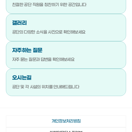
051-792-4710
기장군청소년수련관
친절한 공단 직원을
칭찬하기 위한 공간입니다
051-792-4720
기장문화예절학교
갤러리
051-792-4880
청소년상담복지센터
공단의 다양한 소식을
사진으로 확인해보세요
051-792-4923
기장군진로교육지원센터
051-792-4980
기장청소년센터
자주하는 질문
051-792-4990
다행복한종합사회복지관
자주 묻는 질문과 답변을
확인해보세요
051-792-4942
일광야구체험관 및 실내야구연습장
오시는길
051-792-4730
기장종합사회복지관
공단 및 각 시설의 위치를
안내해드립니다
051-792-4760
노인복지관(본관)
051-792-4870
노인복지관(분관)
051-792-4920
정관노인복지관
개인정보처리방침
051-792-4910
장안읍노인회관