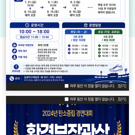
기장생활체육센터
드림볼파크 장안천가족휴게공원
일
리틀·소프트볼구장
ZONE
POPUP
하루 동안 이 창을 열지 않습니다.
[닫기]
하루 동안 이 창을 열지 않습니다.
[닫기]
하루 동안 이 창을 열지 않습니다.
[닫기]