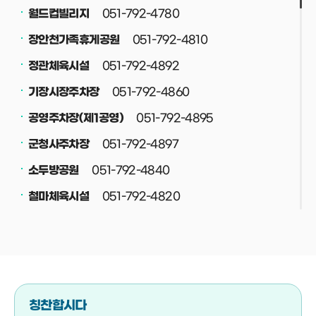
051-792-4780
월드컵빌리지
051-792-4810
장안천가족휴게공원
051-792-4892
정관체육시설
051-792-4860
기장시장주차장
051-792-4895
공영주차장(제1공영)
051-792-4897
군청사주차장
051-792-4840
소두방공원
051-792-4820
철마체육시설
051-792-4830
재활용선별장
051-792-4708
공중화장실
051-792-4800
정관스포츠힐링파크
051-792-4708
버스(택시)승강장
칭찬합시다