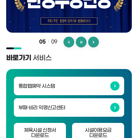
09
06
서비스
바로가기
통합웹예약 시스템
부패·비리 익명신고센터
체육시설 신청서
시설이용요금
다운로드
다운로드