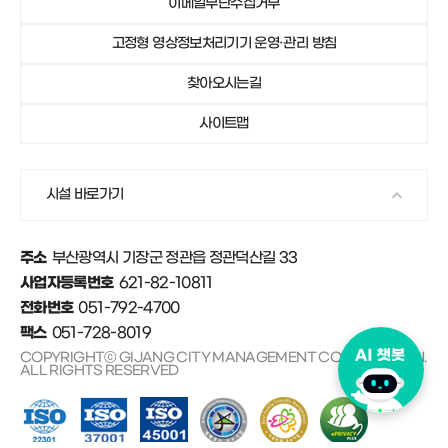
이메일무단수집거부
051-792-4750
기장군가족센터
고정형 영상정보처리기기 운영·관리 방침
051-792-4671
안데르센마을 및 동화마을
찾아오시는길
사이트맵
시설 바로가기
부산광역시 기장군 정관읍 정관덕산길 33
주소
621-82-10811
사업자등록번호
051-792-4700
전화번호
051-728-8019
팩스
COPYRIGHTⓒ GIJANG CITY MANAGEMENT CORPORATION.
ALL RIGHTS RESERVED