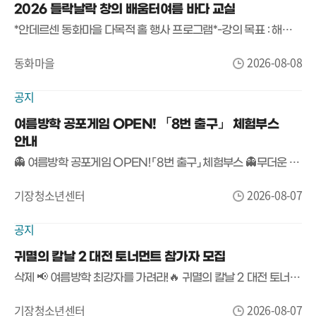
2026 들락날락 창의 배움터여름 바다 교실
*안데르센 동화마을 다목적 홀 행사 프로그램*-강의 목표 : 해양 테마 기반으로 부력.신재생에너지.유체입 등 해양과학 원리를 직접 체험하며 탐구력과 창의적 문제해결력 함양
2026-08-08
동화마을
공지
여름방학 공포게임 OPEN! 「8번 출구」 체험부스
안내
👻 여름방학 공포게임 OPEN! 「8번 출구」 체험부스 👻무더운 여름, 등골이 오싹해지는 공포게임에 도전해 보세요!기장청소년센터에서 여름방학 특별 프로그램으로 화제의 공포게임 「8번 출구」 체험부스를 운영합니다.🚪 게임명▶ 「8번 출구」📅 운영기간2026. 8. 7.(금) ~ 8. 8.(토)13:00 ~ 18:00📍 장소기장청소년센터 만남의 장🎮 참가대상기장청소년센터 이용자 누구나🍪 참가혜택참여자 전원 간식 증정!(※ 간식 소진 시 조기 마감)👀 이런 분들께 추천합니다!✔ 공포게임을 좋아하는 사람✔ 친구와 함께 여름방학 추억을 만들고 싶은 사람✔ 「8번 출구」를 직접 플레이해 보고 싶은 사람혼자 도전해도 좋고,친구들과 함께 더욱 짜릿한 시간을 즐겨보세요!📢 참가비 무료!별도 신청 없이 운영시간 내 방문하면 누구나 참여 가능합니다.#기장청소년센터 #여름방학 #슈퍼플레이 #공포게임 #8번출구 #게임체험 #무료체험 #청소년활동 #기장놀거리 #여름방학추천
2026-08-07
기장청소년센터
공지
귀멸의 칼날 2 대전 토너먼트 참가자 모집
삭제 📢 여름방학 최강자를 가려라!🔥 귀멸의 칼날 2 대전 토너먼트 참가자 모집 🔥귀멸의 칼날 팬이라면 놓칠 수 없는 승부!친구들과 함께 최고의 귀살대가 되어 토너먼트 우승에 도전해 보세요! 🎮⚔️🏆 귀멸의 칼날 2 대전 토너먼트📅 일시2026년 8월 20일(목) 15:00 ~ 17:00📍 장소기장청소년센터 회의실👦 참가 대상기장청소년센터 이용 청소년 📝 접수 방법📍 기장청소년센터 내부 현장 접수(접수처 운영)접수 시작 : 2026년 8월 8일(토) 에서 마감시 까지 (선착순 16명 마감!)🎮 진행 방식✔ 플레이스테이션 로컬 대전✔ 1:1 토너먼트 진행※ 참가 인원에 따라 운영 시간이 일부 조정될 수 있습니다.🎁 시상 안내🥇 1등 🥈 2등 🥉 3등, 4등 에게 소정의 상품 (접수시 상품 수요 조사 실시)🎉 참가자 전원에게는 소정의 기념품도 준비되어 있습니다!⚔️ 실력을 겨루고!🎉 친구들과 함께 즐기고!🏆 푸짐한 상품까지!여름방학 최고의 게임 대회, 기장청소년센터에서 함께하세요!🎮 친구와 함께 최강의 자리를 노려라! 💥
2026-08-07
기장청소년센터