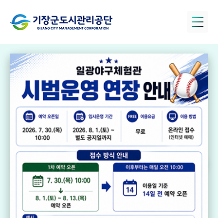
정관아쿠아드림
파크
국민체육센터