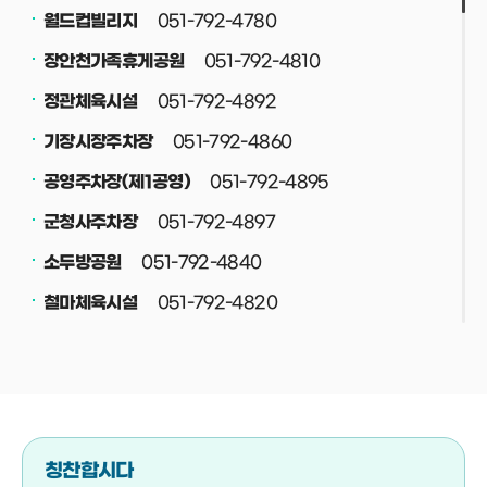
051-792-4780
월드컵빌리지
051-792-4810
장안천가족휴게공원
051-792-4892
정관체육시설
051-792-4860
기장시장주차장
051-792-4895
공영주차장(제1공영)
051-792-4897
군청사주차장
051-792-4840
소두방공원
051-792-4820
철마체육시설
051-792-4830
재활용선별장
051-792-4708
공중화장실
051-792-4800
정관스포츠힐링파크
051-792-4708
버스(택시)승강장
칭찬합시다