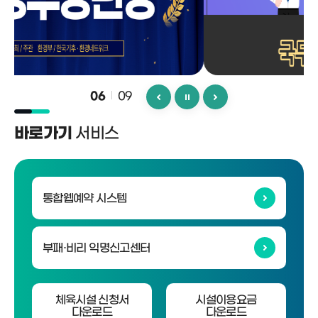
09
06
서비스
바로가기
통합웹예약 시스템
부패·비리 익명신고센터
체육시설 신청서
시설이용요금
다운로드
다운로드