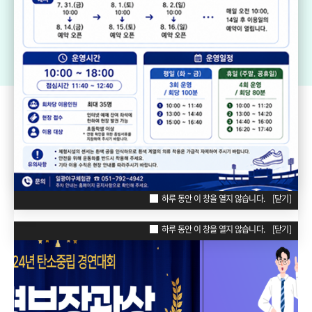
기장생활체육센터
드림볼파크 장안천가족휴게공원
일
리틀·소프트볼구장
ZONE
POPUP
하루 동안 이 창을 열지 않습니다.
[닫기]
하루 동안 이 창을 열지 않습니다.
[닫기]
하루 동안 이 창을 열지 않습니다.
[닫기]