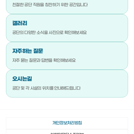
051-792-4710
기장군청소년수련관
친절한 공단 직원을
칭찬하기 위한 공간입니다
051-792-4720
기장문화예절학교
갤러리
051-792-4880
청소년상담복지센터
공단의 다양한 소식을
사진으로 확인해보세요
051-792-4923
기장군진로교육지원센터
051-792-4980
기장청소년센터
자주하는 질문
051-792-4990
다행복한종합사회복지관
자주 묻는 질문과 답변을
확인해보세요
051-792-4942
일광야구체험관 및 실내야구연습장
오시는길
051-792-4730
기장종합사회복지관
공단 및 각 시설의 위치를
안내해드립니다
051-792-4760
노인복지관(본관)
051-792-4870
노인복지관(분관)
051-792-4920
정관노인복지관
개인정보처리방침
051-792-4910
장안읍노인회관