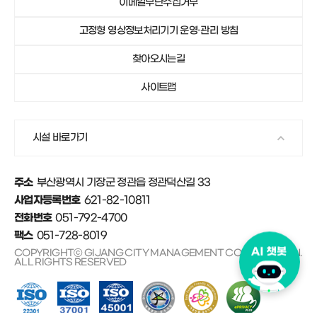
이메일무단수집거부
051-792-4750
기장군가족센터
고정형 영상정보처리기기 운영·관리 방침
051-792-4671
안데르센마을 및 동화마을
찾아오시는길
사이트맵
시설 바로가기
부산광역시 기장군 정관읍 정관덕산길 33
주소
621-82-10811
사업자등록번호
051-792-4700
전화번호
051-728-8019
팩스
COPYRIGHTⓒ GIJANG CITY MANAGEMENT CORPORATION.
ALL RIGHTS RESERVED