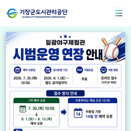
정관아쿠아드림
파크
국민체육센터