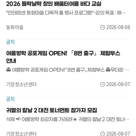
2026 들락날락 창의 배움터여름 바다 교실
*안데르센 동화마을 다목적 홀 행사 프로그램*-강의 목표 : 해양 테마 기반으로 부력.신재생에너지.유체입 등 해양과학 원리를 직접 체험하며 탐구력과 창의적 문제해결력 함양
2026-08-08
동화마을
공지
여름방학 공포게임 OPEN! 「8번 출구」 체험부스
안내
👻 여름방학 공포게임 OPEN! 「8번 출구」 체험부스 👻무더운 여름, 등골이 오싹해지는 공포게임에 도전해 보세요!기장청소년센터에서 여름방학 특별 프로그램으로 화제의 공포게임 「8번 출구」 체험부스를 운영합니다.🚪 게임명▶ 「8번 출구」📅 운영기간2026. 8. 7.(금) ~ 8. 8.(토)13:00 ~ 18:00📍 장소기장청소년센터 만남의 장🎮 참가대상기장청소년센터 이용자 누구나🍪 참가혜택참여자 전원 간식 증정!(※ 간식 소진 시 조기 마감)👀 이런 분들께 추천합니다!✔ 공포게임을 좋아하는 사람✔ 친구와 함께 여름방학 추억을 만들고 싶은 사람✔ 「8번 출구」를 직접 플레이해 보고 싶은 사람혼자 도전해도 좋고,친구들과 함께 더욱 짜릿한 시간을 즐겨보세요!📢 참가비 무료!별도 신청 없이 운영시간 내 방문하면 누구나 참여 가능합니다.#기장청소년센터 #여름방학 #슈퍼플레이 #공포게임 #8번출구 #게임체험 #무료체험 #청소년활동 #기장놀거리 #여름방학추천
2026-08-07
기장청소년센터
공지
귀멸의 칼날 2 대전 토너먼트 참가자 모집
삭제 📢 여름방학 최강자를 가려라!🔥 귀멸의 칼날 2 대전 토너먼트 참가자 모집 🔥귀멸의 칼날 팬이라면 놓칠 수 없는 승부!친구들과 함께 최고의 귀살대가 되어 토너먼트 우승에 도전해 보세요! 🎮⚔️🏆 귀멸의 칼날 2 대전 토너먼트📅 일시2026년 8월 20일(목) 15:00 ~ 17:00📍 장소기장청소년센터 회의실👦 참가 대상기장청소년센터 이용 청소년 📝 접수 방법📍 기장청소년센터 내부 현장 접수(접수처 운영)접수 시작 : 2026년 8월 8일(토) 에서 마감시 까지 (선착순 16명 마감!)🎮 진행 방식✔ 플레이스테이션 로컬 대전✔ 1:1 토너먼트 진행※ 참가 인원에 따라 운영 시간이 일부 조정될 수 있습니다.🎁 시상 안내🥇 1등 🥈 2등 🥉 3등, 4등 에게 소정의 상품 (접수시 상품 수요 조사 실시)🎉 참가자 전원에게는 소정의 기념품도 준비되어 있습니다!⚔️ 실력을 겨루고!🎉 친구들과 함께 즐기고!🏆 푸짐한 상품까지!여름방학 최고의 게임 대회, 기장청소년센터에서 함께하세요!🎮 친구와 함께 최강의 자리를 노려라! 💥
2026-08-07
기장청소년센터