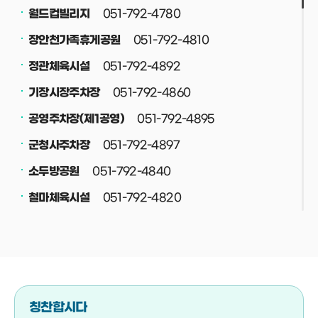
051-792-4780
월드컵빌리지
051-792-4810
장안천가족휴게공원
051-792-4892
정관체육시설
051-792-4860
기장시장주차장
051-792-4895
공영주차장(제1공영)
051-792-4897
군청사주차장
051-792-4840
소두방공원
051-792-4820
철마체육시설
051-792-4830
재활용선별장
051-792-4708
공중화장실
051-792-4800
정관스포츠힐링파크
051-792-4708
버스(택시)승강장
칭찬합시다