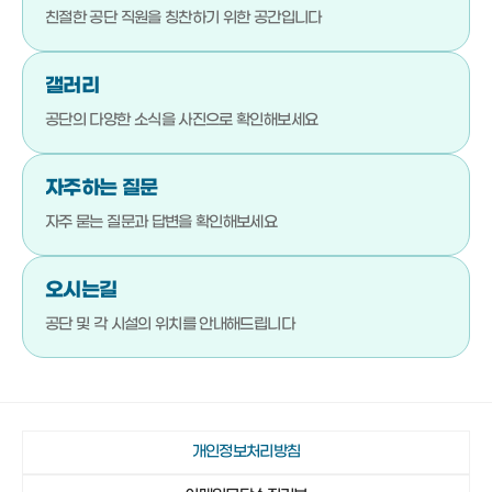
051-792-4710
기장군청소년수련관
친절한 공단 직원을
칭찬하기 위한 공간입니다
051-792-4720
기장문화예절학교
갤러리
051-792-4880
청소년상담복지센터
공단의 다양한 소식을
사진으로 확인해보세요
051-792-4923
기장군진로교육지원센터
051-792-4980
기장청소년센터
자주하는 질문
051-792-4990
다행복한종합사회복지관
자주 묻는 질문과 답변을
확인해보세요
051-792-4942
일광야구체험관 및 실내야구연습장
오시는길
051-792-4730
기장종합사회복지관
공단 및 각 시설의 위치를
안내해드립니다
051-792-4760
노인복지관(본관)
051-792-4870
노인복지관(분관)
051-792-4920
정관노인복지관
개인정보처리방침
051-792-4910
장안읍노인회관