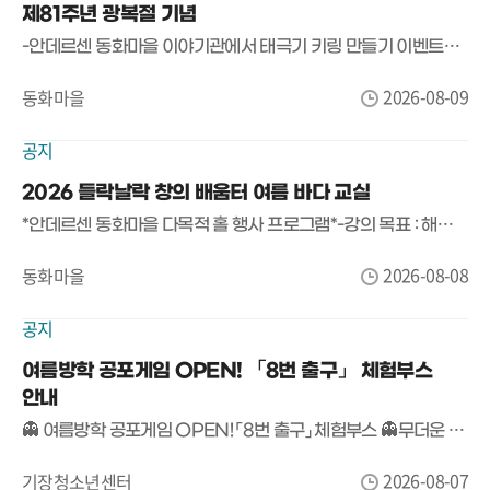
제81주년 광복절 기념
-안데르센 동화마을 이야기관에서 태극기 키링 만들기 이벤트를 합니다.-8월 15일 이용 예약자 어린이대상으로 배부합니다.-많은 관심 바랍니다.
2026-08-09
동화마을
공지
2026 들락날락 창의 배움터 여름 바다 교실
*안데르센 동화마을 다목적 홀 행사 프로그램*-강의 목표 : 해양 테마 기반으로 부력.신재생에너지.유체입 등 해양과학 원리를 직접 체험하며 탐구력과 창의적 문제해결력 함양
2026-08-08
동화마을
공지
여름방학 공포게임 OPEN! 「8번 출구」 체험부스
안내
👻 여름방학 공포게임 OPEN! 「8번 출구」 체험부스 👻무더운 여름, 등골이 오싹해지는 공포게임에 도전해 보세요!기장청소년센터에서 여름방학 특별 프로그램으로 화제의 공포게임 「8번 출구」 체험부스를 운영합니다.🚪 게임명▶ 「8번 출구」📅 운영기간2026. 8. 7.(금) ~ 8. 8.(토)13:00 ~ 18:00📍 장소기장청소년센터 만남의 장🎮 참가대상기장청소년센터 이용자 누구나🍪 참가혜택참여자 전원 간식 증정!(※ 간식 소진 시 조기 마감)👀 이런 분들께 추천합니다!✔ 공포게임을 좋아하는 사람✔ 친구와 함께 여름방학 추억을 만들고 싶은 사람✔ 「8번 출구」를 직접 플레이해 보고 싶은 사람혼자 도전해도 좋고,친구들과 함께 더욱 짜릿한 시간을 즐겨보세요!📢 참가비 무료!별도 신청 없이 운영시간 내 방문하면 누구나 참여 가능합니다.#기장청소년센터 #여름방학 #슈퍼플레이 #공포게임 #8번출구 #게임체험 #무료체험 #청소년활동 #기장놀거리 #여름방학추천
2026-08-07
기장청소년센터