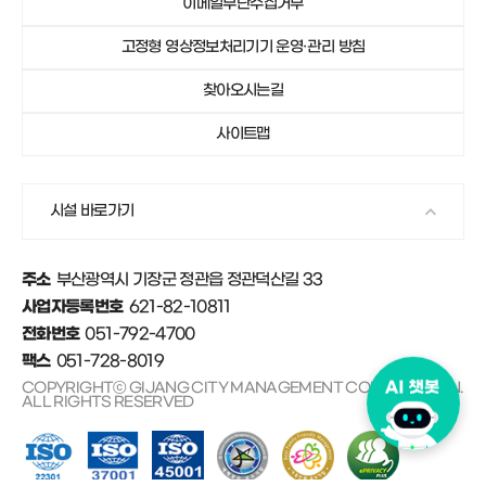
이메일무단수집거부
051-792-4750
기장군가족센터
고정형 영상정보처리기기 운영·관리 방침
051-792-4671
안데르센마을 및 동화마을
찾아오시는길
사이트맵
시설 바로가기
부산광역시 기장군 정관읍 정관덕산길 33
주소
621-82-10811
사업자등록번호
051-792-4700
전화번호
051-728-8019
팩스
COPYRIGHTⓒ GIJANG CITY MANAGEMENT CORPORATION.
ALL RIGHTS RESERVED