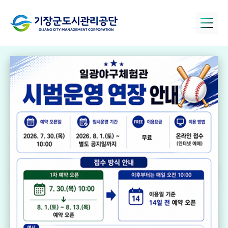
정관아쿠아드림
파크
국민체육센터