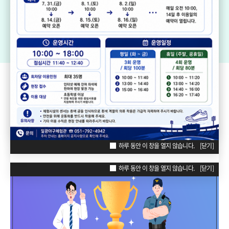
기장생활체육센터
드림볼파크 장안천가족휴게공원
일
리틀·소프트볼구장
ZONE
POPUP
하루 동안 이 창을 열지 않습니다.
[닫기]
하루 동안 이 창을 열지 않습니다.
[닫기]
하루 동안 이 창을 열지 않습니다.
[닫기]