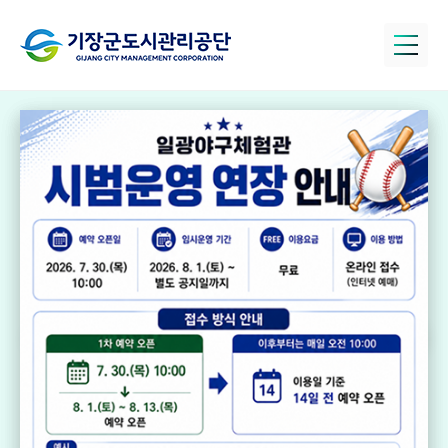
정관아쿠아드림
파크
국민체육센터