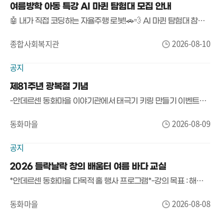
여름방학 아동 특강 AI 마퀸 탐험대 모집 안내
🤖 내가 직접 코딩하는 자율주행 로봇!🚗💨 AI 마퀸 탐험대 참가자 모집!이번 여름, 책상 앞에서만 배우는 코딩은 그만!아이들이 직접 블록코딩으로 로봇을 움직이고, 센서와 알고리즘을 활용해 미션을 해결해보는 특별한 시간을 준비했습니다✨🔎 어떤 걸 배우나요?1️⃣ 쿵! 부딪히지 않는 스마트 자동차초음파 센서로 장애물을 감지하고 스스로 멈추고 피하는 로봇 만들기!2️⃣ 검은 선을 따라 달리는 드라이버라인 센서를 활용해 정해진 코스를 따라가는 자율주행 로봇 만들기!3️⃣ 교차로를 판단하는 자율주행차신호와 교차로를 만나면 스스로 판단하고 주행하는 로봇 미션까지! 🏆💡 직접 코딩하고 → 직접 움직이고 → 직접 문제를 해결하는 수업!블록코딩 경험이 있는 초등학생이라면누구나 재미있게 도전할 수 있어요🙌📅 일시8/22(토) · 8/29(토) · 9/5(토) / 11:50 ~ 12:40총 3회 / 회당 50분👦 대상블록코딩 경험이 있는 초등 3~6학년 12명💰 참가비1인 10,000원📍 장소기장종합사회복지관📲 신청방법포스터의 QR코드 스캔 → 네이버폼 신청👉 평소 로봇·코딩·AI에 관심 있는 친구라면이번 특강에서 ‘코딩한 대로 로봇이 움직이는 짜릿함’을 직접 경험해보세요! 🤖🚗
2026-08-10
종합사회복지관
공지
제81주년 광복절 기념
-안데르센 동화마을 이야기관에서 태극기 키링 만들기 이벤트를 합니다.-8월 15일 이용 예약자 어린이대상으로 배부합니다.-많은 관심 바랍니다.
2026-08-09
동화마을
공지
2026 들락날락 창의 배움터 여름 바다 교실
*안데르센 동화마을 다목적 홀 행사 프로그램*-강의 목표 : 해양 테마 기반으로 부력.신재생에너지.유체입 등 해양과학 원리를 직접 체험하며 탐구력과 창의적 문제해결력 함양
2026-08-08
동화마을