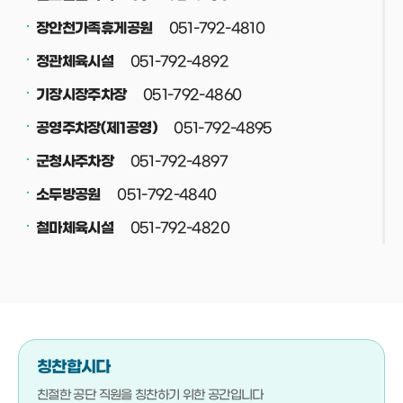
051-792-4810
장안천가족휴게공원
051-792-4892
정관체육시설
051-792-4860
기장시장주차장
051-792-4895
공영주차장(제1공영)
051-792-4897
군청사주차장
051-792-4840
소두방공원
051-792-4820
철마체육시설
051-792-4830
재활용선별장
051-792-4708
공중화장실
051-792-4800
정관스포츠힐링파크
051-792-4708
버스(택시)승강장
칭찬합시다
051-792-4710
기장군청소년수련관
친절한 공단 직원을
칭찬하기 위한 공간입니다