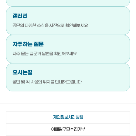
051-792-4720
기장문화예절학교
갤러리
051-792-4880
청소년상담복지센터
공단의 다양한 소식을
사진으로 확인해보세요
051-792-4923
기장군진로교육지원센터
051-792-4980
기장청소년센터
자주하는 질문
051-792-4990
다행복한종합사회복지관
자주 묻는 질문과 답변을
확인해보세요
051-792-4942
일광야구체험관 및 실내야구연습장
오시는길
051-792-4730
기장종합사회복지관
공단 및 각 시설의 위치를
안내해드립니다
051-792-4760
노인복지관(본관)
051-792-4870
노인복지관(분관)
051-792-4920
정관노인복지관
개인정보처리방침
051-792-4910
장안읍노인회관
이메일무단수집거부
051-792-4750
기장군가족센터