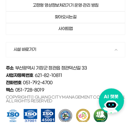
고정형 영상정보처리기기 운영·관리 방침
051-792-4671
안데르센마을 및 동화마을
찾아오시는길
사이트맵
시설 바로가기
부산광역시 기장군 정관읍 정관덕산길 33
주소
621-82-10811
사업자등록번호
051-792-4700
전화번호
051-728-8019
팩스
COPYRIGHTⓒ GIJANG CITY MANAGEMENT CORPORATION.
ALL RIGHTS RESERVED