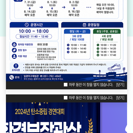
기장생활체육센터
드림볼파크 장안천가족휴게공원
일
리틀·소프트볼구장
ZONE
POPUP
하루 동안 이 창을 열지 않습니다.
[닫기]
하루 동안 이 창을 열지 않습니다.
[닫기]
하루 동안 이 창을 열지 않습니다.
[닫기]