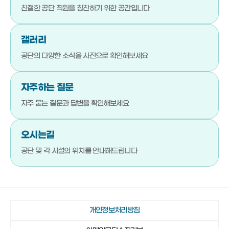
051-792-4710
기장군청소년수련관
친절한 공단 직원을
칭찬하기 위한 공간입니다
051-792-4720
기장문화예절학교
갤러리
051-792-4880
청소년상담복지센터
공단의 다양한 소식을
사진으로 확인해보세요
051-792-4923
기장군진로교육지원센터
051-792-4980
기장청소년센터
자주하는 질문
051-792-4990
다행복한종합사회복지관
자주 묻는 질문과 답변을
확인해보세요
051-792-4942
일광야구체험관 및 실내야구연습장
오시는길
051-792-4730
기장종합사회복지관
공단 및 각 시설의 위치를
안내해드립니다
051-792-4760
노인복지관(본관)
051-792-4870
노인복지관(분관)
051-792-4920
정관노인복지관
개인정보처리방침
051-792-4910
장안읍노인회관