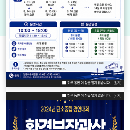
기장생활체육센터
드림볼파크 장안천가족휴게공원
일
리틀·소프트볼구장
ZONE
POPUP
하루 동안 이 창을 열지 않습니다.
[닫기]
하루 동안 이 창을 열지 않습니다.
[닫기]
하루 동안 이 창을 열지 않습니다.
[닫기]