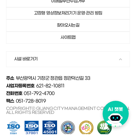
이메일무단수집거부
051-792-4750
기장군가족센터
고정형 영상정보처리기기 운영·관리 방침
051-792-4671
안데르센마을 및 동화마을
찾아오시는길
사이트맵
시설 바로가기
부산광역시 기장군 정관읍 정관덕산길 33
주소
621-82-10811
사업자등록번호
051-792-4700
전화번호
051-728-8019
팩스
COPYRIGHTⓒ GIJANG CITY MANAGEMENT CORPORATION.
ALL RIGHTS RESERVED