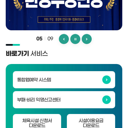
09
05
서비스
바로가기
통합웹예약 시스템
부패·비리 익명신고센터
체육시설 신청서
시설이용요금
다운로드
다운로드