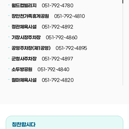
051-792-4780
월드컵빌리지
051-792-4810
장안천가족휴게공원
051-792-4892
정관체육시설
051-792-4860
기장시장주차장
051-792-4895
공영주차장(제1공영)
051-792-4897
군청사주차장
051-792-4840
소두방공원
051-792-4820
철마체육시설
051-792-4830
재활용선별장
051-792-4708
공중화장실
051-792-4800
정관스포츠힐링파크
051-792-4708
버스(택시)승강장
칭찬합시다