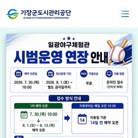
정관아쿠아드림
파크
국민체육센터