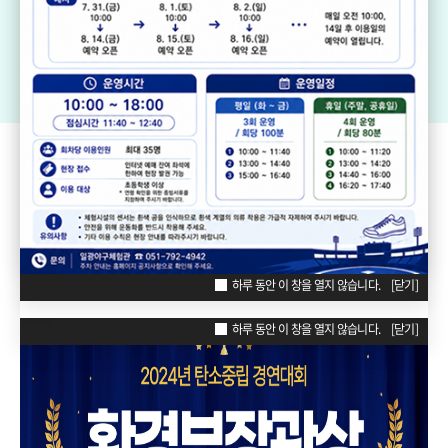
기장생활체육센터
드림볼파크 장안천가족휴게공원
일
리틀·소프트볼구장
ZONE
POPUP
하루 동안 이 창을 열지 않습니다.
[닫기]
하루 동안 이 창을 열지 않습니다.
[닫기]
하루 동안 이 창을 열지 않습니다.
[닫기]