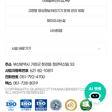
이메일무단수집거부
051-792-4750
기장군가족센터
고정형 영상정보처리기기 운영·관리 방침
051-792-4671
안데르센마을 및 동화마을
찾아오시는길
사이트맵
시설 바로가기
부산광역시 기장군 정관읍 정관덕산길 33
주소
621-82-10811
사업자등록번호
051-792-4700
전화번호
051-728-8019
팩스
COPYRIGHTⓒ GIJANG CITY MANAGEMENT CORPORATION.
ALL RIGHTS RESERVED