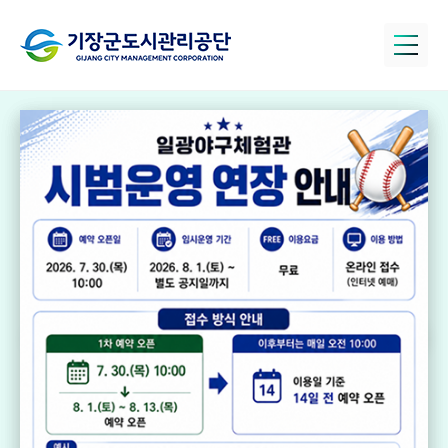
정관아쿠아드림
파크
국민체육센터