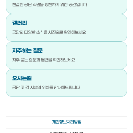
051-792-4710
기장군청소년수련관
친절한 공단 직원을
칭찬하기 위한 공간입니다
051-792-4720
기장문화예절학교
갤러리
051-792-4880
청소년상담복지센터
공단의 다양한 소식을
사진으로 확인해보세요
051-792-4923
기장군진로교육지원센터
051-792-4980
기장청소년센터
자주하는 질문
051-792-4990
다행복한종합사회복지관
자주 묻는 질문과 답변을
확인해보세요
051-792-4942
일광야구체험관 및 실내야구연습장
오시는길
051-792-4730
기장종합사회복지관
공단 및 각 시설의 위치를
안내해드립니다
051-792-4760
노인복지관(본관)
051-792-4870
노인복지관(분관)
051-792-4920
정관노인복지관
개인정보처리방침
051-792-4910
장안읍노인회관