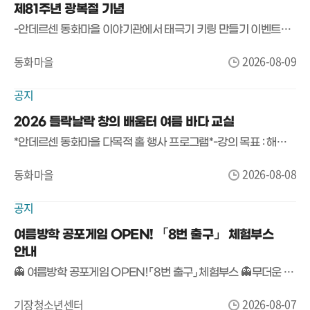
제81주년 광복절 기념
-안데르센 동화마을 이야기관에서 태극기 키링 만들기 이벤트를 합니다.-8월 15일 이용 예약자 어린이대상으로 배부합니다.-많은 관심 바랍니다.
2026-08-09
동화마을
공지
2026 들락날락 창의 배움터 여름 바다 교실
*안데르센 동화마을 다목적 홀 행사 프로그램*-강의 목표 : 해양 테마 기반으로 부력.신재생에너지.유체입 등 해양과학 원리를 직접 체험하며 탐구력과 창의적 문제해결력 함양
2026-08-08
동화마을
공지
여름방학 공포게임 OPEN! 「8번 출구」 체험부스
안내
👻 여름방학 공포게임 OPEN! 「8번 출구」 체험부스 👻무더운 여름, 등골이 오싹해지는 공포게임에 도전해 보세요!기장청소년센터에서 여름방학 특별 프로그램으로 화제의 공포게임 「8번 출구」 체험부스를 운영합니다.🚪 게임명▶ 「8번 출구」📅 운영기간2026. 8. 7.(금) ~ 8. 8.(토)13:00 ~ 18:00📍 장소기장청소년센터 만남의 장🎮 참가대상기장청소년센터 이용자 누구나🍪 참가혜택참여자 전원 간식 증정!(※ 간식 소진 시 조기 마감)👀 이런 분들께 추천합니다!✔ 공포게임을 좋아하는 사람✔ 친구와 함께 여름방학 추억을 만들고 싶은 사람✔ 「8번 출구」를 직접 플레이해 보고 싶은 사람혼자 도전해도 좋고,친구들과 함께 더욱 짜릿한 시간을 즐겨보세요!📢 참가비 무료!별도 신청 없이 운영시간 내 방문하면 누구나 참여 가능합니다.#기장청소년센터 #여름방학 #슈퍼플레이 #공포게임 #8번출구 #게임체험 #무료체험 #청소년활동 #기장놀거리 #여름방학추천
2026-08-07
기장청소년센터