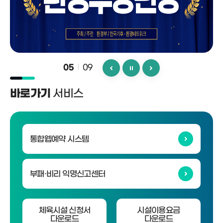
09
06
서비스
바로가기
통합웹예약 시스템
부패·비리 익명신고센터
체육시설 신청서
시설이용요금
다운로드
다운로드