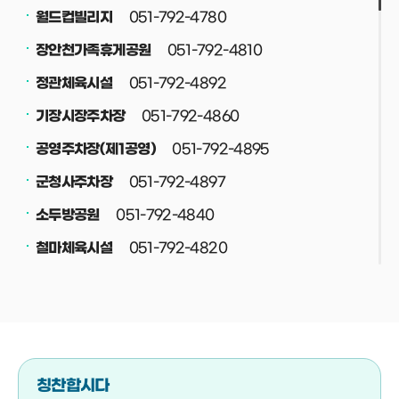
051-792-4780
월드컵빌리지
051-792-4810
장안천가족휴게공원
051-792-4892
정관체육시설
051-792-4860
기장시장주차장
051-792-4895
공영주차장(제1공영)
051-792-4897
군청사주차장
051-792-4840
소두방공원
051-792-4820
철마체육시설
051-792-4830
재활용선별장
051-792-4708
공중화장실
051-792-4800
정관스포츠힐링파크
051-792-4708
버스(택시)승강장
칭찬합시다