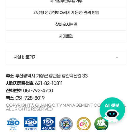
이메일무단수집거부
051-792-4750
기장군가족센터
고정형 영상정보처리기기 운영·관리 방침
051-792-4671
안데르센마을 및 동화마을
찾아오시는길
사이트맵
시설 바로가기
부산광역시 기장군 정관읍 정관덕산길 33
주소
621-82-10811
사업자등록번호
051-792-4700
전화번호
051-728-8019
팩스
COPYRIGHTⓒ GIJANG CITY MANAGEMENT CORPORATION.
ALL RIGHTS RESERVED