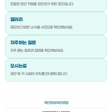
051-792-4710
기장군청소년수련관
친절한 공단 직원을
칭찬하기 위한 공간입니다
051-792-4720
기장문화예절학교
갤러리
051-792-4880
청소년상담복지센터
공단의 다양한 소식을
사진으로 확인해보세요
051-792-4923
기장군진로교육지원센터
051-792-4980
기장청소년센터
자주하는 질문
051-792-4990
다행복한종합사회복지관
자주 묻는 질문과 답변을
확인해보세요
051-792-4942
일광야구체험관 및 실내야구연습장
오시는길
051-792-4730
기장종합사회복지관
공단 및 각 시설의 위치를
안내해드립니다
051-792-4760
노인복지관(본관)
051-792-4870
노인복지관(분관)
051-792-4920
정관노인복지관
개인정보처리방침
051-792-4910
장안읍노인회관