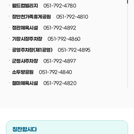
051-792-4780
월드컵빌리지
051-792-4810
장안천가족휴게공원
051-792-4892
정관체육시설
051-792-4860
기장시장주차장
051-792-4895
공영주차장(제1공영)
051-792-4897
군청사주차장
051-792-4840
소두방공원
051-792-4820
철마체육시설
051-792-4830
재활용선별장
051-792-4708
공중화장실
051-792-4800
정관스포츠힐링파크
051-792-4708
버스(택시)승강장
칭찬합시다