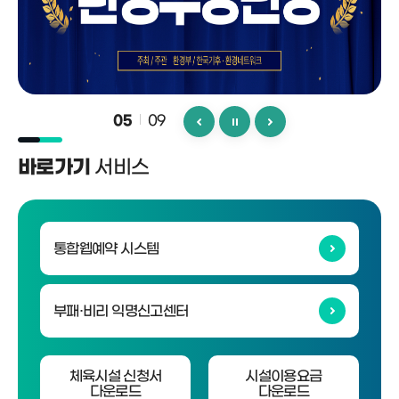
09
05
서비스
바로가기
통합웹예약 시스템
부패·비리 익명신고센터
체육시설 신청서
시설이용요금
다운로드
다운로드