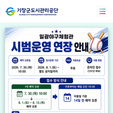
정관아쿠아드림
파크
국민체육센터