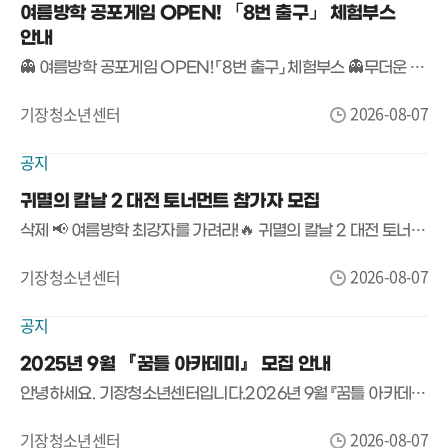
여름방학 공포게임 OPEN! 「8번 출구」 체험부스
안내
👻 여름방학 공포게임 OPEN! 「8번 출구」 체험부스 👻무더운 여름, 등골이 오싹해지는 공포게임에 도전해 보세요!기장청소년센터에서 여름방학 특별 프로그램으로 화제의 공포게임 「8번 출구」 체험부스를 운영합니다.🚪 게임명▶ 「8번 출구」📅 운영기간2026. 8. 7.(금) ~ 8. 8.(토)13:00 ~ 18:00📍 장소기장청소년센터 만남의 장🎮 참가대상기장청소년센터 이용자 누구나🍪 참가혜택참여자 전원 간식 증정!(※ 간식 소진 시 조기 마감)👀 이런 분들께 추천합니다!✔ 공포게임을 좋아하는 사람✔ 친구와 함께 여름방학 추억을 만들고 싶은 사람✔ 「8번 출구」를 직접 플레이해 보고 싶은 사람혼자 도전해도 좋고,친구들과 함께 더욱 짜릿한 시간을 즐겨보세요!📢 참가비 무료!별도 신청 없이 운영시간 내 방문하면 누구나 참여 가능합니다.#기장청소년센터 #여름방학 #슈퍼플레이 #공포게임 #8번출구 #게임체험 #무료체험 #청소년활동 #기장놀거리 #여름방학추천
2026-08-07
기장청소년센터
공지
귀멸의 칼날 2 대전 토너먼트 참가자 모집
삭제 📢 여름방학 최강자를 가려라!🔥 귀멸의 칼날 2 대전 토너먼트 참가자 모집 🔥귀멸의 칼날 팬이라면 놓칠 수 없는 승부!친구들과 함께 최고의 귀살대가 되어 토너먼트 우승에 도전해 보세요! 🎮⚔️🏆 귀멸의 칼날 2 대전 토너먼트📅 일시2026년 8월 20일(목) 15:00 ~ 17:00📍 장소기장청소년센터 회의실👦 참가 대상기장청소년센터 이용 청소년 📝 접수 방법📍 기장청소년센터 내부 현장 접수(접수처 운영)접수 시작 : 2026년 8월 8일(토) 에서 마감시 까지 (선착순 16명 마감!)🎮 진행 방식✔ 플레이스테이션 로컬 대전✔ 1:1 토너먼트 진행※ 참가 인원에 따라 운영 시간이 일부 조정될 수 있습니다.🎁 시상 안내🥇 1등 🥈 2등 🥉 3등, 4등 에게 소정의 상품 (접수시 상품 수요 조사 실시)🎉 참가자 전원에게는 소정의 기념품도 준비되어 있습니다!⚔️ 실력을 겨루고!🎉 친구들과 함께 즐기고!🏆 푸짐한 상품까지!여름방학 최고의 게임 대회, 기장청소년센터에서 함께하세요!🎮 친구와 함께 최강의 자리를 노려라! 💥
2026-08-07
기장청소년센터
공지
2025년 9월 『꿈틀 아카데미』 모집 안내
안녕하세요. 기장청소년센터입니다.2026년 9월 『꿈틀 아카데미』에 참가할 청소년을 모집합니다!♣ 모집기간 : 2026년 8월 8일(토) 10시 ~ 8월 17일(월) 23시 30분♣ 모집대상 : 거주지가 기장군 관내인 청소년♣ 프로그램 참여 연령은 연나이를 기준으로 합니다.★ 신청방법 : 각 프로그램별 기장군도시관리공단 통합예약시스템으로 신청기장군도시관리공단 통합예약시스템기장군도시관리공단 통합예약시스템에 오신것을 환영합니다!regs.gijangcmc.or.kr① 웹사이트 or 앱 다운로드 '기장군도시관리공단 통합예약시스템' 검색② 참가 청소년의 정보로 회원가입 후 로그인 *기존 회원이라면 바로 로그인③ 수강신청 탭에서 시설 '기장청소년센터' 선택 → 대분류 '교육문화사업' 선택→ 중분류 '꿈틀아카데미' 선택 후 조회하기 클릭④ 신청 프로그램 하단 '바로 신청하기' 클릭⑤ 하단에 '신청' 버튼 클릭 → 수강신청 완료!★기장군도시관리공단 통합예약시스템 회원가입시 SMS수신동의 안내- 프로그램 안내 문자는 문자 수신 동의하신 분들께만 발송됩니다. 문자 수신에 동의하지 않으실 경우, 안내 문자가 전달되지 않으니 반드시 확인해주시기 바랍니다.이미 회원가입을 완료하신 분들께서는 수신 동의를 해주시면 감사하겠습니다. <마이페이지 - 내정보관리 - 수신동의(SMS수신)>♣ 모든 프로그램은 선착순 모집입니다.★기장청소년센터는 "매우만족"을 위해 항상 최선을 다하겠습니다.
2026-08-07
기장청소년센터