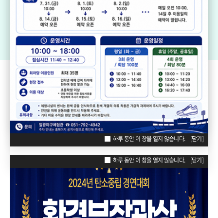
기장생활체육센터
드림볼파크 장안천가족휴게공원
일
리틀·소프트볼구장
ZONE
POPUP
하루 동안 이 창을 열지 않습니다.
[닫기]
하루 동안 이 창을 열지 않습니다.
[닫기]
하루 동안 이 창을 열지 않습니다.
[닫기]