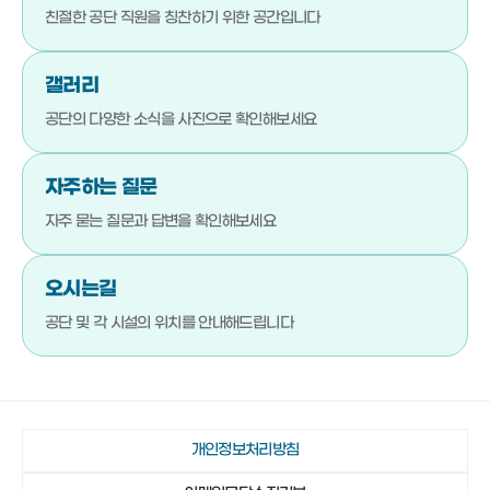
051-792-4710
기장군청소년수련관
친절한 공단 직원을
칭찬하기 위한 공간입니다
051-792-4720
기장문화예절학교
갤러리
051-792-4880
청소년상담복지센터
공단의 다양한 소식을
사진으로 확인해보세요
051-792-4923
기장군진로교육지원센터
051-792-4980
기장청소년센터
자주하는 질문
051-792-4990
다행복한종합사회복지관
자주 묻는 질문과 답변을
확인해보세요
051-792-4942
일광야구체험관 및 실내야구연습장
오시는길
051-792-4730
기장종합사회복지관
공단 및 각 시설의 위치를
안내해드립니다
051-792-4760
노인복지관(본관)
051-792-4870
노인복지관(분관)
051-792-4920
정관노인복지관
개인정보처리방침
051-792-4910
장안읍노인회관