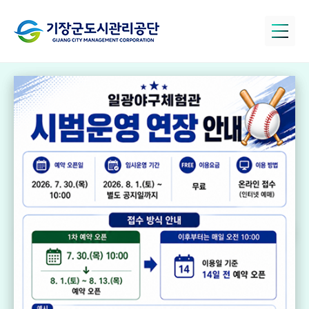
정관아쿠아드림
파크
국민체육센터