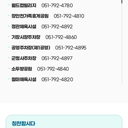
051-792-4780
월드컵빌리지
051-792-4810
장안천가족휴게공원
051-792-4892
정관체육시설
051-792-4860
기장시장주차장
051-792-4895
공영주차장(제1공영)
051-792-4897
군청사주차장
051-792-4840
소두방공원
051-792-4820
철마체육시설
051-792-4830
재활용선별장
051-792-4708
공중화장실
051-792-4800
정관스포츠힐링파크
051-792-4708
버스(택시)승강장
칭찬합시다