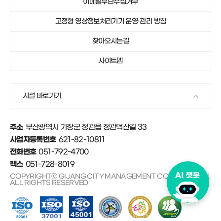
이메일무단수집거부
051-792-4750
기장군가족센터
고정형 영상정보처리기기 운영·관리 방침
051-792-4671
안데르센마을 및 동화마을
찾아오시는길
사이트맵
시설 바로가기
부산광역시 기장군 정관읍 정관덕산길 33
주소
621-82-10811
사업자등록번호
051-792-4700
전화번호
051-728-8019
팩스
COPYRIGHTⓒ GIJANG CITY MANAGEMENT CORPORATION.
ALL RIGHTS RESERVED