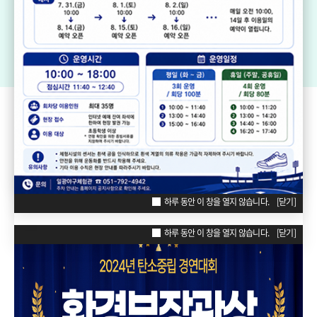
기장생활체육센터
드림볼파크 장안천가족휴게공원
일
리틀·소프트볼구장
ZONE
POPUP
하루 동안 이 창을 열지 않습니다.
[닫기]
하루 동안 이 창을 열지 않습니다.
[닫기]
하루 동안 이 창을 열지 않습니다.
[닫기]