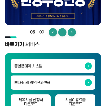
09
06
서비스
바로가기
통합웹예약 시스템
부패·비리 익명신고센터
체육시설 신청서
시설이용요금
다운로드
다운로드