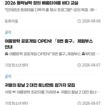
2026 들락날락 창의 배움터여름 바다 교실
*안데르센 동화마을 다목적 홀 행사 프로그램*-강의 목표 : 해양 테마 기반으로 부력.신재생에너지.유체입 등 해양과학 원리를 직접 체험하며 탐구력과 창의적 문제해결력 함양
2026-08-08
동화마을
공지
여름방학 공포게임 OPEN! 「8번 출구」 체험부스
안내
👻 여름방학 공포게임 OPEN! 「8번 출구」 체험부스 👻무더운 여름, 등골이 오싹해지는 공포게임에 도전해 보세요!기장청소년센터에서 여름방학 특별 프로그램으로 화제의 공포게임 「8번 출구」 체험부스를 운영합니다.🚪 게임명▶ 「8번 출구」📅 운영기간2026. 8. 7.(금) ~ 8. 8.(토)13:00 ~ 18:00📍 장소기장청소년센터 만남의 장🎮 참가대상기장청소년센터 이용자 누구나🍪 참가혜택참여자 전원 간식 증정!(※ 간식 소진 시 조기 마감)👀 이런 분들께 추천합니다!✔ 공포게임을 좋아하는 사람✔ 친구와 함께 여름방학 추억을 만들고 싶은 사람✔ 「8번 출구」를 직접 플레이해 보고 싶은 사람혼자 도전해도 좋고,친구들과 함께 더욱 짜릿한 시간을 즐겨보세요!📢 참가비 무료!별도 신청 없이 운영시간 내 방문하면 누구나 참여 가능합니다.#기장청소년센터 #여름방학 #슈퍼플레이 #공포게임 #8번출구 #게임체험 #무료체험 #청소년활동 #기장놀거리 #여름방학추천
2026-08-07
기장청소년센터
공지
귀멸의 칼날 2 대전 토너먼트 참가자 모집
삭제 📢 여름방학 최강자를 가려라!🔥 귀멸의 칼날 2 대전 토너먼트 참가자 모집 🔥귀멸의 칼날 팬이라면 놓칠 수 없는 승부!친구들과 함께 최고의 귀살대가 되어 토너먼트 우승에 도전해 보세요! 🎮⚔️🏆 귀멸의 칼날 2 대전 토너먼트📅 일시2026년 8월 20일(목) 15:00 ~ 17:00📍 장소기장청소년센터 회의실👦 참가 대상기장청소년센터 이용 청소년 📝 접수 방법📍 기장청소년센터 내부 현장 접수(접수처 운영)접수 시작 : 2026년 8월 8일(토) 에서 마감시 까지 (선착순 16명 마감!)🎮 진행 방식✔ 플레이스테이션 로컬 대전✔ 1:1 토너먼트 진행※ 참가 인원에 따라 운영 시간이 일부 조정될 수 있습니다.🎁 시상 안내🥇 1등 🥈 2등 🥉 3등, 4등 에게 소정의 상품 (접수시 상품 수요 조사 실시)🎉 참가자 전원에게는 소정의 기념품도 준비되어 있습니다!⚔️ 실력을 겨루고!🎉 친구들과 함께 즐기고!🏆 푸짐한 상품까지!여름방학 최고의 게임 대회, 기장청소년센터에서 함께하세요!🎮 친구와 함께 최강의 자리를 노려라! 💥
2026-08-07
기장청소년센터