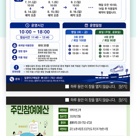
기장생활체육센터
드림볼파크 장안천가족휴게공원
일
리틀·소프트볼구장
ZONE
POPUP
하루 동안 이 창을 열지 않습니다.
[닫기]
하루 동안 이 창을 열지 않습니다.
[닫기]
하루 동안 이 창을 열지 않습니다.
[닫기]