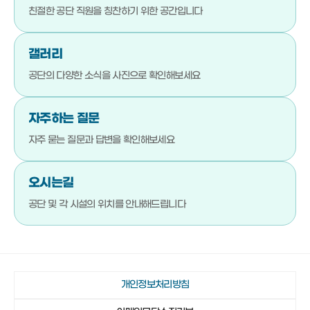
051-792-4710
기장군청소년수련관
친절한 공단 직원을
칭찬하기 위한 공간입니다
051-792-4720
기장문화예절학교
갤러리
051-792-4880
청소년상담복지센터
공단의 다양한 소식을
사진으로 확인해보세요
051-792-4923
기장군진로교육지원센터
051-792-4980
기장청소년센터
자주하는 질문
051-792-4990
다행복한종합사회복지관
자주 묻는 질문과 답변을
확인해보세요
051-792-4942
일광야구체험관 및 실내야구연습장
오시는길
051-792-4730
기장종합사회복지관
공단 및 각 시설의 위치를
안내해드립니다
051-792-4760
노인복지관(본관)
051-792-4870
노인복지관(분관)
051-792-4920
정관노인복지관
개인정보처리방침
051-792-4910
장안읍노인회관