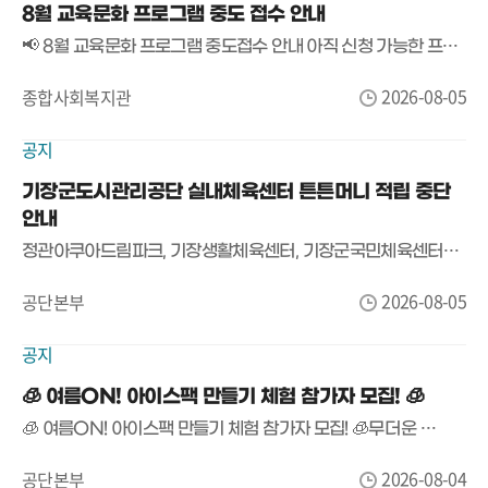
8월 교육문화 프로그램 중도 접수 안내
📢 8월 교육문화 프로그램 중도접수 안내 아직 신청 가능한 프로그램이 남아있습니다! 😊 관심 있는 프로그램이 있다면 서둘러 신청하세요! 📌 접수 안내 ✔ 현재는 온라인 접수가 불가능하며, 방문 접수만 가능합니다. ✔ 선착순 접수로 잔여 정원 마감 시 신청이 종료됩니다. ✔ 8월 14일(금)까지만 중도접수가 가능하며, 8월 15일 이후에는 중도접수를 받지 않습니다. 📍 방문 접수 장소 : 기장종합사회복지관 1층 사무실 운영시간 • 평일 오전 9시 ~ 오후 6시 • 토요일 오전 9시 ~ 오후 1시 🎁 감면 대상자 안내 감면 대상자는 관련 증빙서류를 반드시 지참해 주세요. 👨‍👩‍👧‍👦 다자녀 감면 대상자는 '가족사랑카드'를 반드시 지참하여 방문해 주시기 바랍니다. ※ 가족사랑카드 미지참 시 감면 적용이 불가합니다. ☎ 문의 : 051-792-4730 남은 자리가 많지 않은 강좌도 있으니, 신청을 희망하시는 분들은 서둘러 방문해 주세요! 😊
2026-08-05
종합사회복지관
공지
기장군도시관리공단 실내체육센터 튼튼머니 적립 중단
안내
정관아쿠아드림파크, 기장생활체육센터, 기장군국민체육센터에서 안내드립니다. 튼튼머니 포인트 적립률이 사업 예산 대비 90% 이상에 도달함에 따라 포인트 적립이 중단되었습니다. 적립된 포인트는 튼튼머니로 전환한 후 사용 가능하오니, 보유하고 있는 포인트를 빠른 시일 내에 전환해 주시기 바랍니다. 예산 소진 시 전환하지 않은 포인트는 소멸되오니 이용에 유의해 주시기 바랍니다. 관련 문의는 국민체육진흥공단 02-410-1414로 문의해 주세요. 감사합니다.
2026-08-05
공단본부
공지
🧊 여름ON! 아이스팩 만들기 체험 참가자 모집! 🧊
🧊 여름ON! 아이스팩 만들기 체험 참가자 모집! 🧊 무더운 여름, 직접 만드는 나만의 아이스팩! 💙예쁘게 꾸미고, 완성한 아이스팩은 집으로 가져가세요!​📅 운영일시2026. 8. 8.(토) 13:30 ~ 14:45​👧 대상청소년 50명 (초등학교 2학년~)​⏰ 운영방법회차별 10명씩, 총 5회 운영(회당 15분)​🧊 체험내용나만의 디자인으로 아이스팩 만들기운영시간1회 13:30~13:452회 13:45~14:003회 14:00~14:154회 14:15~14:305회 14:30~14:45​📢 신청방법✔️ 당일 현장접수(선착순) 1시 !! ​※ 회차별 정원 마감 시 참여가 어려울 수 있습니다.​무더위를 날려줄 시원한 여름 아이템!직접 만들고 바로 가져갈 수 있는 여름ON! 아이스팩 체험에 많은 참여 바랍니다. 😊​📍정관청소년센터☎️ 051-792-4940
2026-08-04
공단본부