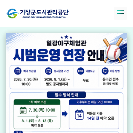
정관아쿠아드림
파크
국민체육센터