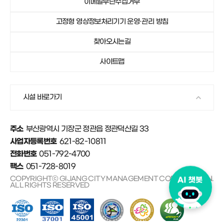
이메일무단수집거부
051-792-4750
기장군가족센터
고정형 영상정보처리기기 운영·관리 방침
051-792-4671
안데르센마을 및 동화마을
찾아오시는길
사이트맵
시설 바로가기
부산광역시 기장군 정관읍 정관덕산길 33
주소
621-82-10811
사업자등록번호
051-792-4700
전화번호
051-728-8019
팩스
COPYRIGHTⓒ GIJANG CITY MANAGEMENT CORPORATION.
ALL RIGHTS RESERVED