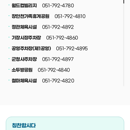
051-792-4780
월드컵빌리지
051-792-4810
장안천가족휴게공원
051-792-4892
정관체육시설
051-792-4860
기장시장주차장
051-792-4895
공영주차장(제1공영)
051-792-4897
군청사주차장
051-792-4840
소두방공원
051-792-4820
철마체육시설
051-792-4830
재활용선별장
051-792-4708
공중화장실
051-792-4800
정관스포츠힐링파크
051-792-4708
버스(택시)승강장
칭찬합시다