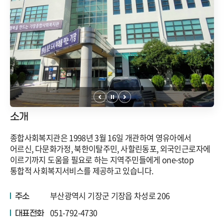
소개
종합사회복지관은 1998년 3월 16일 개관하여 영유아에서
어르신, 다문화가정, 북한이탈주민, 사할린동포, 외국인근로자에
이르기까지 도움을 필요로 하는 지역주민들에게 one-stop
통합적 사회복지서비스를 제공하고 있습니다.
부산광역시 기장군 기장읍 차성로 206
주소
051-792-4730
대표전화