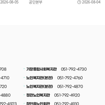
능하오니,
👧 대상청소년 50명 (초등학교 2학년~)​⏰
2026-08-05
2026-08-04
공단본부
시일 내에
운영방법회차별 10명씩, 총 5회 운영(회당
소진 시
15분)​🧊 체험내용나만의 디자인으로
되오니
아이스팩 만들기운영시간1회
. 관련
13:30~13:452회 13:45~14:003회
10-
14:00~14:154회 14:15~14:305회
니다.
14:30~14:45​📢 신청방법✔️ 당일
현장접수(선착순) 1시 !! ​※ 회차별 정원
마감 시 참여가 어려울 수 있습니다.​
무더위를 날려줄 시원한 여름 아이템!직접
만들고 바로 가져갈 수 있는 여름ON!
아이스팩 체험에 많은 참여 바랍니다. 😊​
708
051-792-4730
기장종합사회복지관
📍정관청소년센터☎️ 051-792-4940
-4710
051-792-4760
노인복지관(본관)
4720
051-792-4870
노인복지관(분관)
-4880
051-792-4920
정관노인복지관
792-4923
051-792-4910
장안읍노인회관