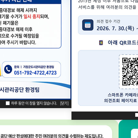
부서 업
규정
이사회 구
공용차량 
관청소년센터
안데르센마을 및
다행복한
기장
동화마을
종합사회복지관
종합사회복
영
사회공헌
경영정
안전보건계획
사회공헌 주요활동내역
안전점검 및 투자실적
실종미아찾기
바로
10
05
하루 동안 이 창을 열지 않습니다.
[닫기]