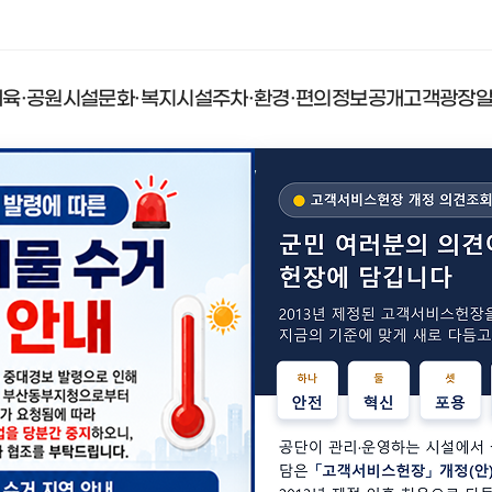
체육·공원시설
문화·복지시설
주차·환경·편의
정보공개
고객광장
쿠아드림파크
수련관
설
개
소리
시
인사말
기장생활체육센터
문화예절학교
재활용선별장
칭찬합시다
공단홍보
ESG 경영
공단소개
국민체
청소년
공중화
분실물
입찰정
윤리경
소년센터
종량제봉투판매
 제도
비스헌장
정관청소년센터
서비스이행기준
갤러리
ESG 경영 선언문
설립배경 및 연혁
안데르
고객참
입찰정보
윤리경영
 신청
보도자료
ESG 경영체계
미션/비젼
수의계약
부패방지
빌리지
일광야구체험관 및
도시공
회복지관
지요청제
기장군가족센터
노인복
실내야구연습장
공표
기장사람들
ESG 경영성과보고서
CI소개
부패방지
목적 외 이용 및 제 3자
도
조직 및 직원안내
부패행위
드컵빌리지
일광야구체험관
도시공원
정관체육시설
철마체육
육시설
황
및
및 규정
찾아오시는길
성희롱 
실내야구연습장
청렴자가
 및 지침
임원 업