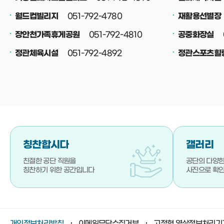
051-792-4780
월드컵빌리지
재활용선별장
051-792-4810
장안천가족휴게공원
공중화장실
051-792-4892
정관체육시설
정관스포츠힐
칭찬합시다
갤러리
친절한 공단 직원을
공단의 다양한
칭찬하기 위한 공간입니다
사진으로 확
개인정보처리방침
이메일무단수집거부
고정형 영상정보처리기기