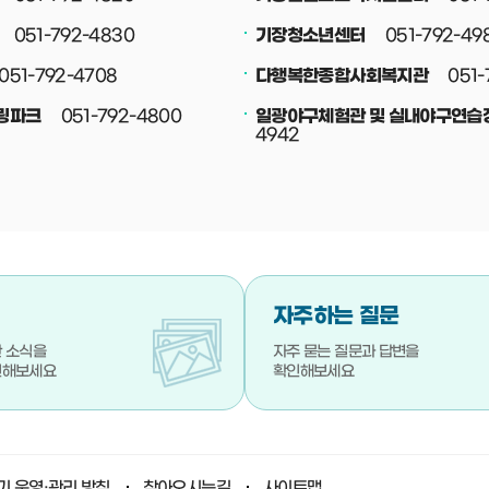
051-792-4830
051-792-49
기장청소년센터
051-792-4708
051-
다행복한종합사회복지관
051-792-4800
링파크
일광야구체험관 및 실내야구연습
4942
자주하는 질문
 소식을
자주 묻는 질문과 답변을
인해보세요
확인해보세요
 운영·관리 방침
찾아오시는길
사이트맵