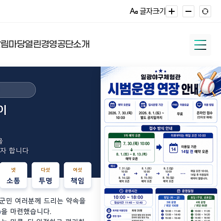
글자크기
알림마당
열린경영
공단소개
육센터
상담복지센터
장실
알림
보
영
드림볼파크/
진로교육지원센터
버스(택시)승강장
자주하는 질문
채용정보
인권경영
장안천야구장/리틀·
소프트볼구장
센마을 및 동화마을
여제안
공개
헌장
다행복한종합사회복지관
주민참여예산
인권경영헌장
내역공개
방침
인권경영 실행 및 공개
원
정관체육시설
지관
정관노인복지관
경영시스템
신고
시설
공영주차장
재활용선별장
청소년수련관
문화예절학교
신고센터
진단
무추진비