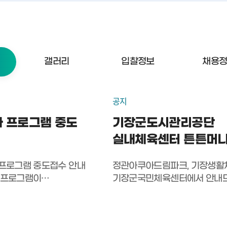
갤러리
입찰정보
채용
공지
화 프로그램 중도
기장군도시관리공단
실내체육센터 튼튼머니
중단 안내
화 프로그램 중도접수 안내
정관아쿠아드림파크, 기장생활
 프로그램이
기장군국민체육센터에서 안내
 관심 있는 프로그램이
튼튼머니 포인트 적립률이 사업
하세요! 📌 접수 안내
90% 이상에 도달함에 따라 
 접수가 불가능하며, 방문
적립이 중단되었습니다. 적립된