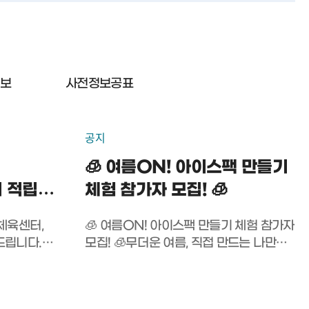
정보
사전정보공표
공지
🧊 여름ON! 아이스팩 만들기
 적립
체험 참가자 모집! 🧊
체육센터,
🧊 여름ON! 아이스팩 만들기 체험 참가자
드립니다.
모집! 🧊 무더운 여름, 직접 만드는 나만의
 예산 대비
아이스팩! 💙예쁘게 꾸미고, 완성한
포인트
아이스팩은 집으로 가져가세요!​📅
 포인트는
운영일시2026. 8. 8.(토) 13:30 ~ 14:45​