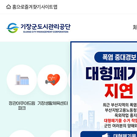
홈으로
즐겨찾기
사이트맵
정관아
청소년
주차시
정보공
고객의
새소식
경영공
CEO
기장군도시관리공단
기장군도시관리공단
기장군도시관리공단
기장군도시관리공단
기장군도시관리공단
기장군도시관리공단
기장군도시관리공단
기장군도시관리공단
기장청
쓰레기
정보공개
고객서
경영공시
체육·공원시설
문화·복지시설
주차·환경·편의
정보공개
고객광장
알림마당
열린경영
공단소개
정보공개
예산현황
월드컵
종합사
작업중
사전정보
재무현황
개인정보 
고객만족
정관아쿠아드림
기장생활체육센터
국민체육센터
드림볼파크
월
철마체
제공 현
파크
장안천가족휴게공
법령 
원 리틀·
정보목록
소프트볼구장
관련법령
조례