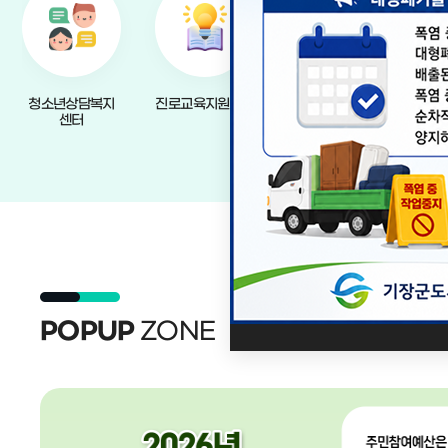
정관 및 
청소년상담복지
진로교육지원센터
기장청소년센터
정
센터
안전경
연도별 
시설물 
ZONE
POPUP