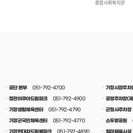
접수만 가능합니다
종합사회복지관
정원 마감 시 신청
14일(금)까지만 
15일 이후에는 
📍 방문 접수 장소 : 기장종합사회복지관
1층 사무실 운영시간 • 평일 오전 9시 ~
오후 6시 • 토요일 
감면 대상자 안내
증빙서류를 반드시
👨‍👩‍👧‍👦 
'가족사랑카드'를
주시기 바랍니다.
051-792-4700
공단 본부
기장시장주차
시 감면 적용이 불
051-792-473
051-792-4900
정관아쿠아드림파크
공영주차장(제
강좌도 있으니, 
051-792-4790
기장생활체육센터
군청사주차장
서둘러 방문해 주세
051-792-4770
기장군국민체육센터
소두방공원
051-792-4890
기장현대차드림볼파크
철마체육시설