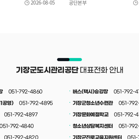
. ✔ 선착순 접수로 잔여
튼튼머니로 전환한 후 사용 가
2026-08-05
공단본부
이 종료됩니다. ✔ 8월
보유하고 있는 포인트를 빠른 
중도접수가 가능하며, 8월
전환해 주시기 바랍니다. 예산 
중도접수를 받지 않습니다.
전환하지 않은 포인트는 소멸
이용에 유의해 주시기 바랍니다
문의는 국민체육진흥공단 02-4
오전 9시 ~ 오후 1시 🎁
1414로 문의해 주세요. 감사합
 감면 대상자는 관련
 지참해 주세요.
대표전화 안내
기장군도시관리공단
다자녀 감면 대상자는
 반드시 지참하여 방문해
 ※ 가족사랑카드 미지참
051-792-4860
051-792-4
장
버스(택시)승강장
가합니다. ☎ 문의 :
0 남은 자리가 많지 않은
051-792-4895
051-792
1공영)
기장군청소년수련관
신청을 희망하시는 분들은
051-792-4897
051-792-
기장문화예절학교
요! 😊
051-792-4840
051-792
청소년상담복지센터
051-792-4820
051-
기장군진로교육지원센터