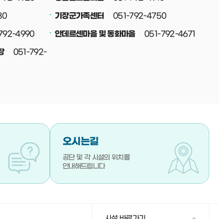
80
051-792-4750
기장군가족센터
792-4990
051-792-4671
안데르센마을 및 동화마을
051-792-
장
오시는길
공단 및 각 시설의 위치를
안내해드립니다
시설 바로가기