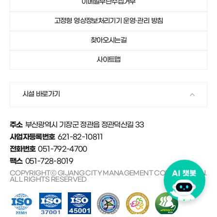
이메일무단수집거부
051-792-4750
기장군가족센터
고정형 영상정보처리기기 운영·관리 방침
051-792-4671
안데르센마을 및 동화마을
찾아오시는길
사이트맵
시설 바로가기
부산광역시 기장군 정관읍 정관덕산길 33
주소
621-82-10811
사업자등록번호
051-792-4700
전화번호
051-728-8019
팩스
COPYRIGHTⓒ GIJANG CITY MANAGEMENT CORPORATION.
ALL RIGHTS RESERVED