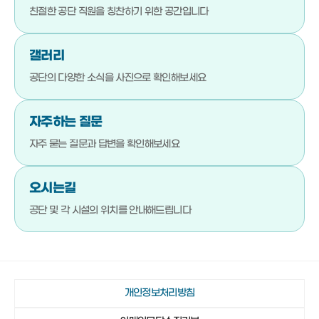
051-792-4710
기장군청소년수련관
친절한 공단 직원을
칭찬하기 위한 공간입니다
051-792-4720
기장문화예절학교
갤러리
051-792-4880
청소년상담복지센터
공단의 다양한 소식을
사진으로 확인해보세요
051-792-4923
기장군진로교육지원센터
051-792-4980
기장청소년센터
자주하는 질문
051-792-4990
다행복한종합사회복지관
자주 묻는 질문과 답변을
확인해보세요
051-792-4942
일광야구체험관 및 실내야구연습장
오시는길
051-792-4730
기장종합사회복지관
공단 및 각 시설의 위치를
안내해드립니다
051-792-4760
노인복지관(본관)
051-792-4870
노인복지관(분관)
051-792-4920
정관노인복지관
개인정보처리방침
051-792-4910
장안읍노인회관