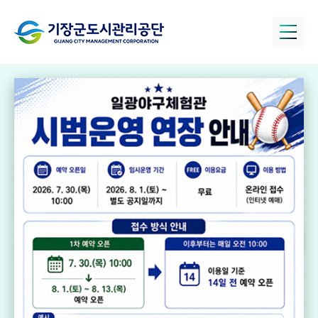
정관아쿠아드림
파크
국민체육센터