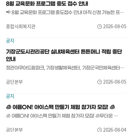
8월 교육문화 프로그램 중도 접수 안내
📢 8월 교육문화 프로그램 중도접수 안내 아직 신청 가능한 프로그램이 남아있습니다! 😊 관심 있는 프로그램이 있다면 서둘러 신청하세요! 📌 접수 안내 ✔ 현재는 온라인 접수가 불가능하며, 방문 접수만 가능합니다. ✔ 선착순 접수로 잔여 정원 마감 시 신청이 종료됩니다. ✔ 8월 14일(금)까지만 중도접수가 가능하며, 8월 15일 이후에는 중도접수를 받지 않습니다. 📍 방문 접수 장소 : 기장종합사회복지관 1층 사무실 운영시간 • 평일 오전 9시 ~ 오후 6시 • 토요일 오전 9시 ~ 오후 1시 🎁 감면 대상자 안내 감면 대상자는 관련 증빙서류를 반드시 지참해 주세요. 👨‍👩‍👧‍👦 다자녀 감면 대상자는 '가족사랑카드'를 반드시 지참하여 방문해 주시기 바랍니다. ※ 가족사랑카드 미지참 시 감면 적용이 불가합니다. ☎ 문의 : 051-792-4730 남은 자리가 많지 않은 강좌도 있으니, 신청을 희망하시는 분들은 서둘러 방문해 주세요! 😊
2026-08-05
종합사회복지관
공지
기장군도시관리공단 실내체육센터 튼튼머니 적립 중단
안내
정관아쿠아드림파크, 기장생활체육센터, 기장군국민체육센터에서 안내드립니다. 튼튼머니 포인트 적립률이 사업 예산 대비 90% 이상에 도달함에 따라 포인트 적립이 중단되었습니다. 적립된 포인트는 튼튼머니로 전환한 후 사용 가능하오니, 보유하고 있는 포인트를 빠른 시일 내에 전환해 주시기 바랍니다. 예산 소진 시 전환하지 않은 포인트는 소멸되오니 이용에 유의해 주시기 바랍니다. 관련 문의는 국민체육진흥공단 02-410-1414로 문의해 주세요. 감사합니다.
2026-08-05
공단본부
공지
🧊 여름ON! 아이스팩 만들기 체험 참가자 모집! 🧊
🧊 여름ON! 아이스팩 만들기 체험 참가자 모집! 🧊 무더운 여름, 직접 만드는 나만의 아이스팩! 💙예쁘게 꾸미고, 완성한 아이스팩은 집으로 가져가세요!​📅 운영일시2026. 8. 8.(토) 13:30 ~ 14:45​👧 대상청소년 50명 (초등학교 2학년~)​⏰ 운영방법회차별 10명씩, 총 5회 운영(회당 15분)​🧊 체험내용나만의 디자인으로 아이스팩 만들기운영시간1회 13:30~13:452회 13:45~14:003회 14:00~14:154회 14:15~14:305회 14:30~14:45​📢 신청방법✔️ 당일 현장접수(선착순) 1시 !! ​※ 회차별 정원 마감 시 참여가 어려울 수 있습니다.​무더위를 날려줄 시원한 여름 아이템!직접 만들고 바로 가져갈 수 있는 여름ON! 아이스팩 체험에 많은 참여 바랍니다. 😊​📍정관청소년센터☎️ 051-792-4940
2026-08-04
공단본부