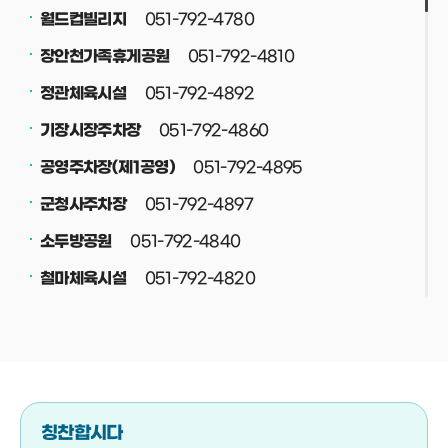
051-792-4780
월드컵빌리지
051-792-4810
장안천가족휴게공원
051-792-4892
정관체육시설
051-792-4860
기장시장주차장
051-792-4895
공영주차장(제1공영)
051-792-4897
군청사주차장
051-792-4840
소두방공원
051-792-4820
철마체육시설
051-792-4830
재활용선별장
051-792-4708
공중화장실
051-792-4800
정관스포츠힐링파크
051-792-4708
버스(택시)승강장
칭찬합시다