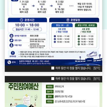
기장생활체육센터
드림볼파크 장안천가족휴게공원
일
리틀·소프트볼구장
ZONE
POPUP
하루 동안 이 창을 열지 않습니다.
[닫기]
하루 동안 이 창을 열지 않습니다.
[닫기]
하루 동안 이 창을 열지 않습니다.
[닫기]